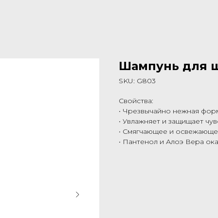
Шампунь для 
SKU:
G803
Свойства:
• Чрезвычайно нежная фор
• Увлажняет и защищает чу
• Смягчающее и освежающе
• Пантенол и Алоэ Вера ок