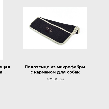
ющая
Полотенце из микрофибры
я
с карманом для собак
ету
40*100 см