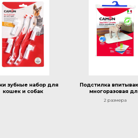
ки зубные набор для
Подстилка впитыва
кошек и собак
многоразовая дл
приучения к туал
2 размера