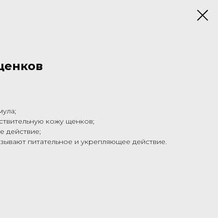
щенков
мула;
вствительную кожу щенков;
е действие;
азывают питательное и укрепляющее действие.