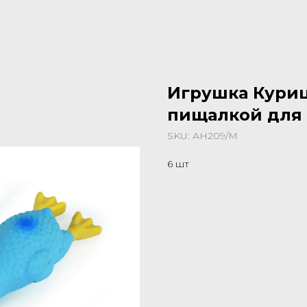
Игрушка Курица
пищалкой для 
SKU:
AH209/M
6 шт