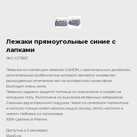
Лежаки прямоугольные синие с
лапками
SKU:
CC116/C
Лежанка из коллекции лежанок CAMON, с оригинальным дизайном,
отличительной особенностью которого является множество
разноцветных отпечатков лап на контрастном синем фоне.
Выглядит очень мило.
Лежанка надежно защитит питомца от сквозняков и согреет на
холодном полу. Выполнена из высококачественных материалов.
Съемная двухсторонняя подушка. Чехол из сочетания поликотона
и мягкого плюша имеет нескользящую основу, легко чистится и
моется. Набивка из полиэстера.
100% сделано в Италии
Доступна в 2 размерах:
55x45 см