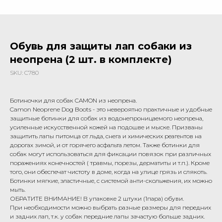
Обувь для защиты лап собаки из
неопрена (2 шт. в комплекте)
SKU:
C780
Ботиночки для собак CAMON из неопрена.
Camon Neoprene Dog Boots - это невероятно практичные и удобные
защитные ботинки для собак из водонепроницаемого неопрена,
усиленные искусственной кожей на подошве и мыске. Призваны
защитить лапы питомца от льда, снега и химических реагентов на
дорогах зимой, и от горячего асфальта летом. Также ботинки для
собак могут использоваться для фиксации повязок при различных
поражениях конечностей ( травмы, порезы, дерматиты и т.п.). Кроме
того, они обеспечат чистоту в доме, когда на улице грязь и слякоть.
Ботинки мягкие, эластичные, с системой анти-скольжения, их можно
мыть.
ОБРАТИТЕ ВНИМАНИЕ! В упаковке 2 штуки (1пара) обуви.
При необходимости можно выбрать разные размеры для передних
и задних лап, т.к. у собак передние лапы зачастую больше задних.