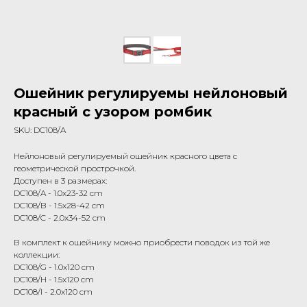
Ошейник регулируемы нейлоновый
красный с узором ромбик
SKU:
DC108/A
Нейлоновый регулируемый ошейник красного цвета с
геометрической прострочкой.
Доступен в 3 размерах:
DC108/A - 1.0x23-32 cm
DC108/B - 1.5x28-42 cm
DC108/C - 2.0x34-52 cm
В комплект к ошейнику можно приобрести поводок из той же
коллекции:
DC108/G - 1.0x120 cm
DC108/H - 1.5x120 cm
DC108/I - 2.0x120 cm