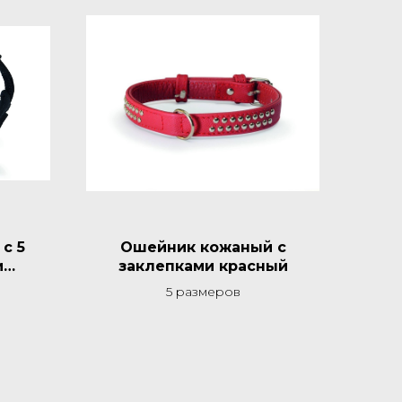
с 5
Ошейник кожаный с
и
заклепками красный
швами
5 размеров