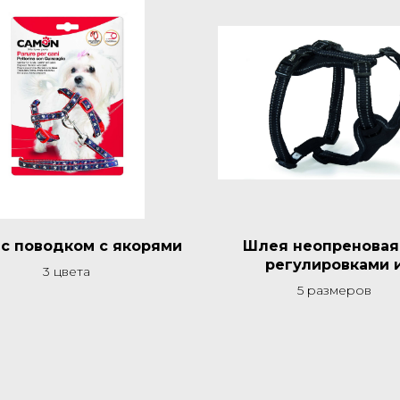
с поводком с якорями
Шлея неопреновая 
регулировками 
3 цвета
светоотражающими 
5 размеров
черная