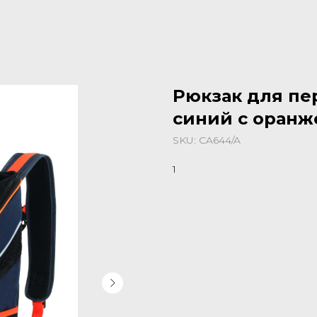
Рюкзак для пер
синий с оран
SKU:
CA644/A
1