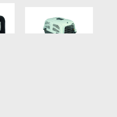
 с
Переноска из пластика для
ами
животных до 18 кг
55x36x35h