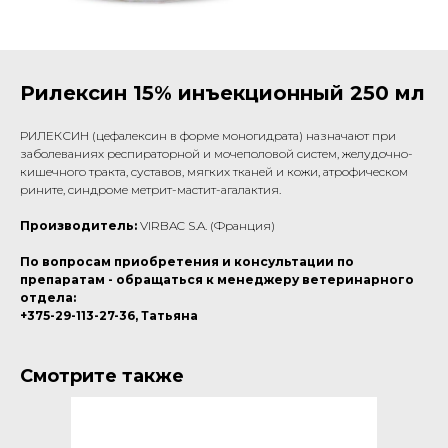
Рилексин 15% инъекционный 250 мл
РИЛЕКСИН (цефалексин в форме моногидрата) назначают при
заболеваниях респираторной и мочеполовой систем, желудочно-
кишечного тракта, суставов, мягких тканей и кожи, атрофическом
рините, синдроме метрит-мастит-агалактия.
Производитель:
VIRBAC S.A. (Франция)
По вопросам приобретения и консультации по
препаратам - обращаться к менеджеру ветеринарного
отдела:
+375-29-113-27-36, Татьяна
Смотрите также